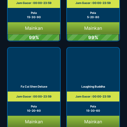
Jam Gacor : 00:00-23:59
Jam Gacor : 00:00-23:59
Pola
Pola
15-30-90
5-20-80
Mainkan
Mainkan
99%
99%
Fa Cai Shen Deluxe
Laughing Buddha
Jam Gacor : 00:00-23:59
Jam Gacor : 00:00-23:59
Pola
Pola
10-20-60
15-30-60
Mainkan
Mainkan