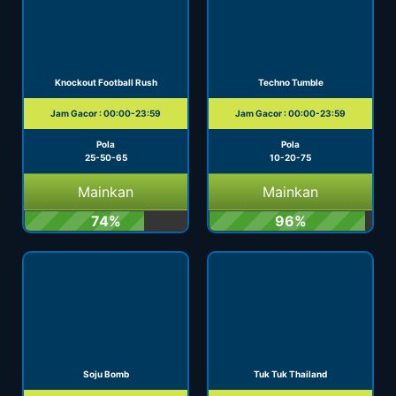
Knockout Football Rush
Techno Tumble
Jam Gacor : 00:00-23:59
Jam Gacor : 00:00-23:59
Pola
Pola
25-50-65
10-20-75
Mainkan
Mainkan
74%
96%
Soju Bomb
Tuk Tuk Thailand