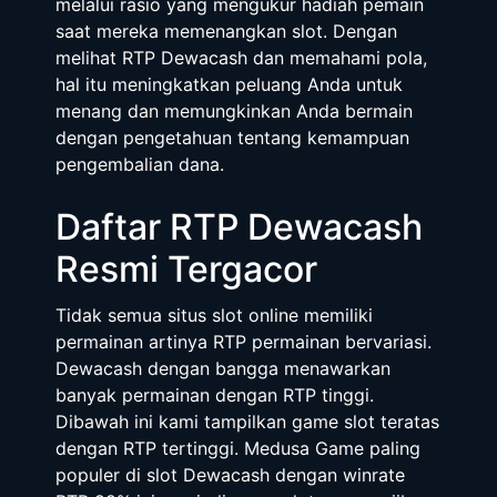
melalui rasio yang mengukur hadiah pemain
saat mereka memenangkan slot. Dengan
melihat RTP Dewacash dan memahami pola,
hal itu meningkatkan peluang Anda untuk
menang dan memungkinkan Anda bermain
dengan pengetahuan tentang kemampuan
pengembalian dana.
Daftar RTP Dewacash
Resmi Tergacor
Tidak semua situs slot online memiliki
permainan artinya RTP permainan bervariasi.
Dewacash dengan bangga menawarkan
banyak permainan dengan RTP tinggi.
Dibawah ini kami tampilkan game slot teratas
dengan RTP tertinggi. Medusa Game paling
populer di slot Dewacash dengan winrate