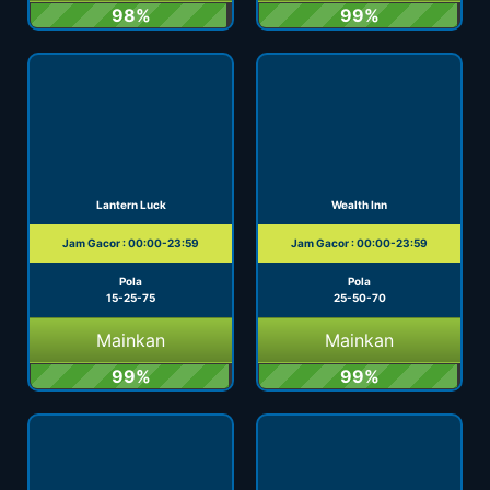
98%
99%
Lantern Luck
Wealth Inn
Jam Gacor : 00:00-23:59
Jam Gacor : 00:00-23:59
Pola
Pola
15-25-75
25-50-70
Mainkan
Mainkan
99%
99%