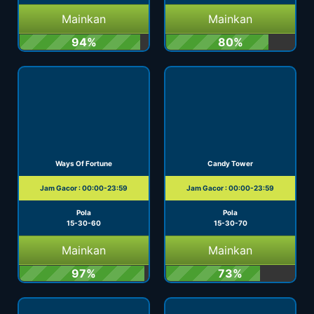
Mainkan
Mainkan
94%
80%
Ways Of Fortune
Candy Tower
Jam Gacor : 00:00-23:59
Jam Gacor : 00:00-23:59
Pola
Pola
15-30-60
15-30-70
Mainkan
Mainkan
97%
73%